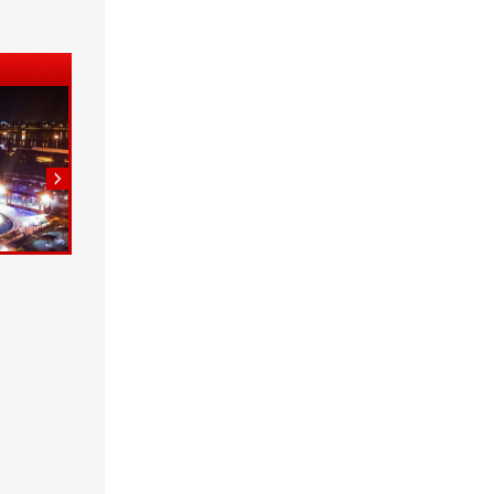
5
6
7
8