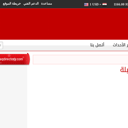
مساعدة
الدعم الفني
خريطة الموقع
1 USD =
1166.00 
 الأحداث
أتصل بنا
لة